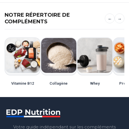
NOTRE RÉPERTOIRE DE
←
→
COMPLÉMENTS
Vitamine B12
Collagène
Whey
Probi
Votre guide indépendant sur les compléments