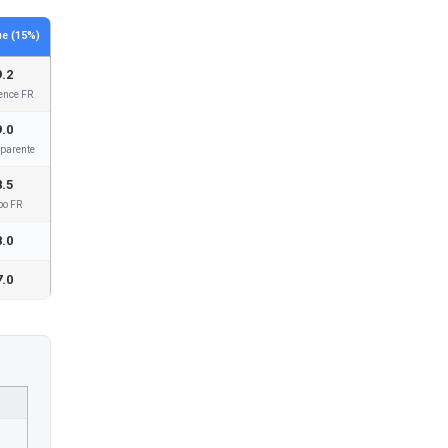
e (15%)
9.2
ence FR
9.0
parente
8.5
bo FR
8.0
7.0