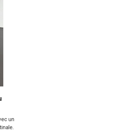
u
avec un
inale.