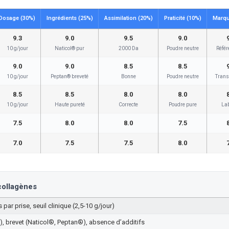
Dosage (30%)
Ingrédients (25%)
Assimilation (20%)
Praticité (10%)
Marqu
9.3
9.0
9.5
9.0
10 g/jour
Naticol® pur
2000 Da
Poudre neutre
Référ
9.0
9.0
8.5
8.5
10 g/jour
Peptan® breveté
Bonne
Poudre neutre
Trans
8.5
8.5
8.0
8.0
10 g/jour
Haute pureté
Correcte
Poudre pure
La
7.5
8.0
8.0
7.5
7.0
7.5
7.5
8.0
 collagènes
par prise, seuil clinique (2,5-10 g/jour)
), brevet (Naticol®, Peptan®), absence d’additifs