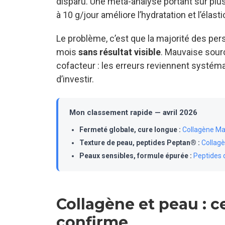
disparu. Une méta-analyse portant sur plu
à 10 g/jour améliore l’hydratation et l’élas
Le problème, c’est que la majorité des p
mois
sans résultat visible
. Mauvaise sour
cofacteur : les erreurs reviennent systéma
d’investir.
Mon classement rapide — avril 2026
Fermeté globale, cure longue :
Collagène Ma
Texture de peau, peptides Peptan® :
Collagè
Peaux sensibles, formule épurée :
Peptides 
Collagène et peau : c
confirme