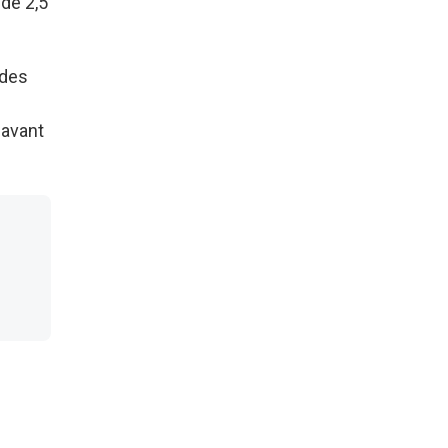
de 2,5
 des
 avant