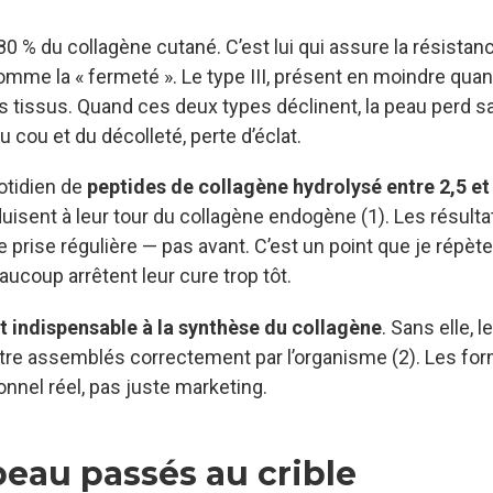
0 % du collagène cutané. C’est lui qui assure la résistan
me la « fermeté ». Le type III, présent en moindre quant
des tissus. Quand ces deux types déclinent, la peau perd s
 cou et du décolleté, perte d’éclat.
otidien de
peptides de collagène hydrolysé entre 2,5 et
duisent à leur tour du collagène endogène (1). Les résulta
 prise régulière — pas avant. C’est un point que je répète
ucoup arrêtent leur cure trop tôt.
t indispensable à la synthèse du collagène
. Sans elle, l
re assemblés correctement par l’organisme (2). Les fo
onnel réel, pas juste marketing.
peau passés au crible