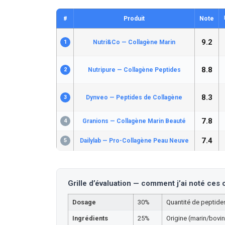
#
Produit
Note
9.2
1
Nutri&Co — Collagène Marin
8.8
2
Nutripure — Collagène Peptides
8.3
3
Dynveo — Peptides de Collagène
7.8
4
Granions — Collagène Marin Beauté
7.4
5
Dailylab — Pro-Collagène Peau Neuve
Grille d’évaluation — comment j’ai noté ces
Dosage
30%
Quantité de peptides 
Ingrédients
25%
Origine (marin/bovin