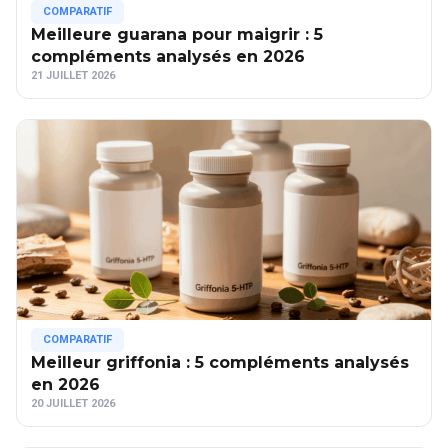
COMPARATIF
Meilleure guarana pour maigrir : 5
compléments analysés en 2026
21 JUILLET 2026
COMPARATIF
Meilleur griffonia : 5 compléments analysés
en 2026
20 JUILLET 2026