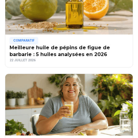
COMPARATIF
Meilleure huile de pépins de figue de
barbarie : 5 huiles analysées en 2026
22 JUILLET 2026