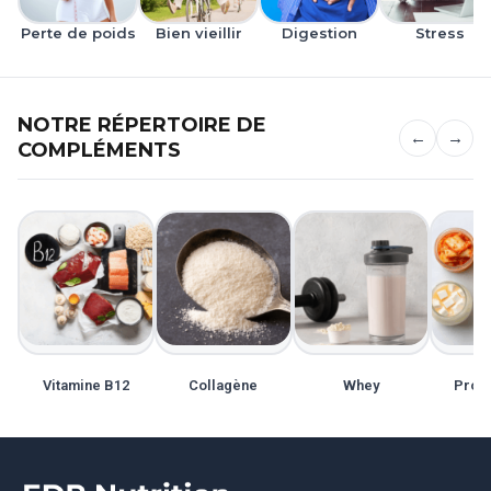
Perte de poids
Bien vieillir
Digestion
Stress
NOTRE RÉPERTOIRE DE
←
→
COMPLÉMENTS
Vitamine B12
Collagène
Whey
Probi