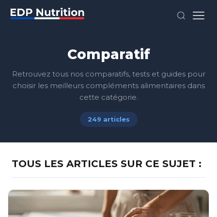
Comparatif
Retrouvez tous nos comparatifs, tests et guides pour
choisir les meilleurs compléments alimentaires dans
cette catégorie.
249 articles
TOUS LES ARTICLES SUR CE SUJET :