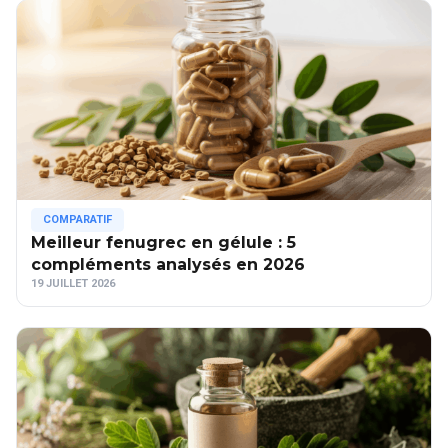
COMPARATIF
Meilleur fenugrec en gélule : 5
compléments analysés en 2026
19 JUILLET 2026