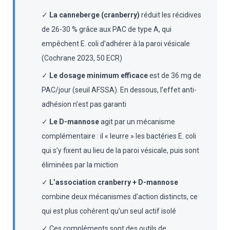
✓
La canneberge (cranberry)
réduit les récidives
de 26-30 % grâce aux PAC de type A, qui
empêchent E. coli d’adhérer à la paroi vésicale
(Cochrane 2023, 50 ECR)
✓
Le dosage minimum efficace
est de 36 mg de
PAC/jour (seuil AFSSA). En dessous, l’effet anti-
adhésion n’est pas garanti
✓
Le D-mannose
agit par un mécanisme
complémentaire : il « leurre » les bactéries E. coli
qui s’y fixent au lieu de la paroi vésicale, puis sont
éliminées par la miction
✓
L’association cranberry + D-mannose
combine deux mécanismes d’action distincts, ce
qui est plus cohérent qu’un seul actif isolé
✓ Ces compléments sont des outils de