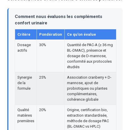
Comment nous évaluons les compléments
confort urinaire
Critère
Pondération
Ce qu’on évalue
Dosage
30%
Quantité de PAC-A (≥ 36 mg
actifs
BL-DMAC), présence et
dosage de D-mannose,
conformité aux protocoles
étudiés
Synergie
25%
Association cranberry + D-
de la
mannose, ajout de
formule
probiotiques ou plantes
complémentaires,
cohérence globale
Qualité
20%
Origine, certification bio,
matières
extraction standardisée,
premières
méthode de dosage PAC
(BL-DMAC vs HPLC)