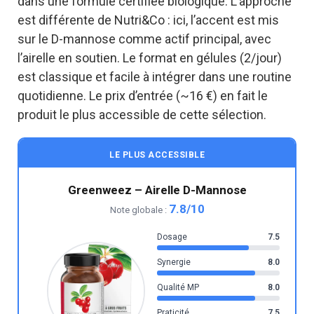
dans une formule certifiée biologique. L’approche
est différente de Nutri&Co : ici, l’accent est mis
sur le D-mannose comme actif principal, avec
l’airelle en soutien. Le format en gélules (2/jour)
est classique et facile à intégrer dans une routine
quotidienne. Le prix d’entrée (~16 €) en fait le
produit le plus accessible de cette sélection.
LE PLUS ACCESSIBLE
Greenweez – Airelle D-Mannose
7.8/10
Note globale :
Dosage
7.5
Synergie
8.0
Qualité MP
8.0
Praticité
7.5