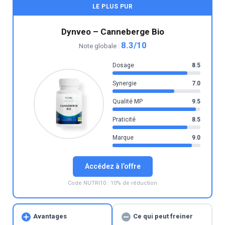
LE PLUS PUR
Dynveo – Canneberge Bio
8.3/10
Note globale :
Dosage
8.5
Synergie
7.0
Qualité MP
9.5
Praticité
8.5
Marque
9.0
Accédez à l’offre
Code NUTRI10 : 10% de réduction
Avantages
Ce qui peut freiner