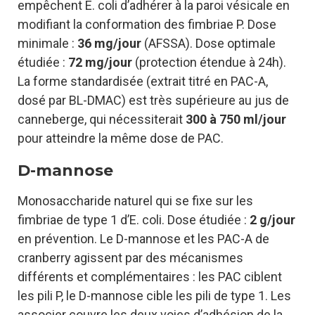
empêchent E. coli d’adhérer à la paroi vésicale en
modifiant la conformation des fimbriae P. Dose
minimale :
36 mg/jour
(AFSSA). Dose optimale
étudiée :
72 mg/jour
(protection étendue à 24h).
La forme standardisée (extrait titré en PAC-A,
dosé par BL-DMAC) est très supérieure au jus de
canneberge, qui nécessiterait
300 à 750 ml/jour
pour atteindre la même dose de PAC.
D-mannose
Monosaccharide naturel qui se fixe sur les
fimbriae de type 1 d’E. coli. Dose étudiée :
2 g/jour
en prévention. Le D-mannose et les PAC-A de
cranberry agissent par des mécanismes
différents et complémentaires : les PAC ciblent
les pili P, le D-mannose cible les pili de type 1. Les
associer couvre les deux voies d’adhésion de la