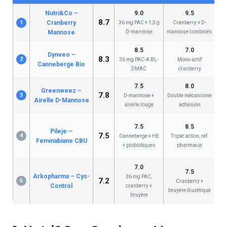
Nutri&Co –
9.0
9.5
8.7
1
Cranberry
36 mg PAC + 1,5 g
Cranberry + D-
PA
Mannose
D-mannose
mannose combinés
B
8.5
7.0
Dynveo –
8.3
2
36 mg PAC-A BL-
Mono-actif
Bi
Canneberge Bio
DMAC
cranberry
st
7.5
8.0
Greenweez –
7.8
3
D-mannose +
Double mécanisme
Airelle D-Mannose
airelle rouge
adhésion
ce
7.5
8.5
Pileje –
7.5
4
Canneberge + HE
Triple action, réf.
Feminabiane CBU
+ probiotiques
pharmacie
7.0
7.5
Arkopharma – Cys-
36 mg PAC,
7.2
5
Cranberry +
S
Control
cranberry +
bruyère diurétique
bruyère