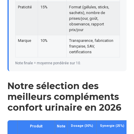
Praticité
15%
Format (gélules, sticks,
sachets), nombre de
prises/jour, goût,
observance, rapport
prix/jour
Marque
10%
Transparence, fabrication
française, SAV,
certifications
Note finale = moyenne pondérée sur 10.
Notre sélection des
meilleurs compléments
confort urinaire en 2026
Dosage (30%)
Synergie (25%)
Qu
Produit
Note