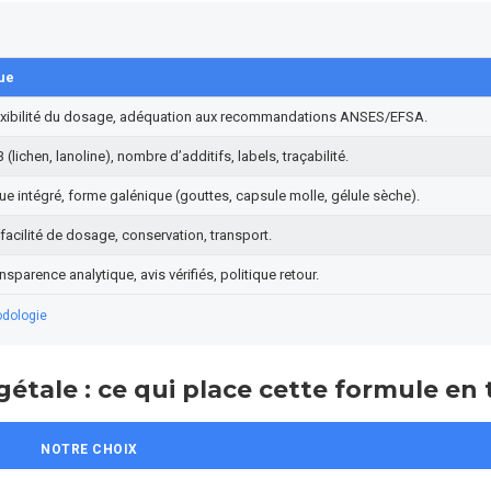
ue
flexibilité du dosage, adéquation aux recommandations ANSES/EFSA.
 (lichen, lanoline), nombre d’additifs, labels, traçabilité.
ue intégré, forme galénique (gouttes, capsule molle, gélule sèche).
facilité de dosage, conservation, transport.
nsparence analytique, avis vérifiés, politique retour.
odologie
gétale : ce qui place cette formule en 
NOTRE CHOIX