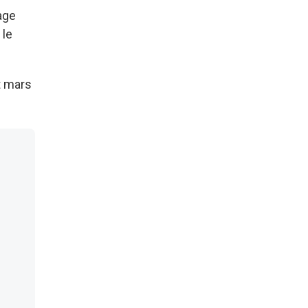
age
 le
t mars