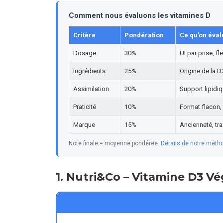
Comment nous évaluons les vitamines D
Critère
Pondération
Ce qu’on éval
Dosage
30%
UI par prise, 
Ingrédients
25%
Origine de la D3
Assimilation
20%
Support lipidiq
Praticité
10%
Format flacon, 
Marque
15%
Ancienneté, tra
Note finale = moyenne pondérée.
Détails de notre méth
1. Nutri&Co – Vitamine D3 Vé