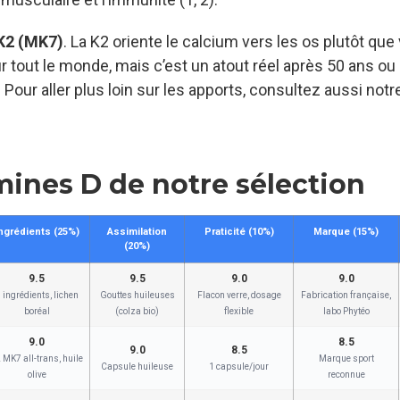
 K2 (MK7)
. La K2 oriente le calcium vers les os plutôt que
r tout le monde, mais c’est un atout réel après 50 ans ou
Pour aller plus loin sur les apports, consultez aussi notr
mines D de notre sélection
ngrédients (25%)
Assimilation
Praticité (10%)
Marque (15%)
(20%)
9.5
9.5
9.0
9.0
 ingrédients, lichen
Gouttes huileuses
Flacon verre, dosage
Fabrication française,
boréal
(colza bio)
flexible
labo Phytéo
9.0
8.5
9.0
8.5
 MK7 all-trans, huile
Marque sport
Capsule huileuse
1 capsule/jour
olive
reconnue