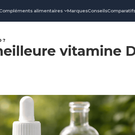
Compléments alimentaires
Marques
Conseils
Comparatif
D ?
meilleure vitamine D