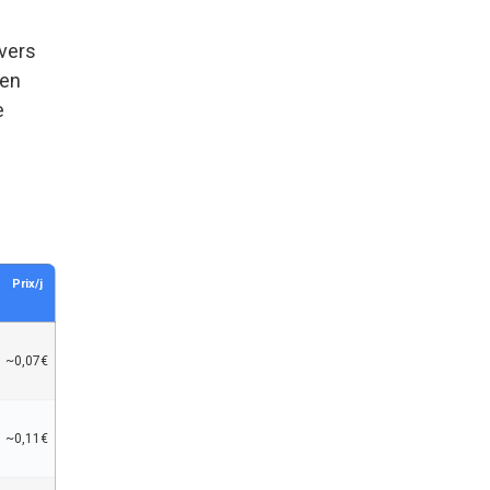
 vers
 en
e
Prix/j
~0,07€
~0,11€