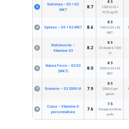
8.5
Nutrimea – D3 + K2
8.7
3
1000 UI D3 +
MK7
49,95 µg K2
8.5
8.6
4
Dynveo – D3 + K2 MK7
1000 UI D3 + K2
MK7
8.5
Nutrimuscle –
8.2
5
D3 dosée à 1000
Vitamine D3
UI
8.5
Natura Force – D3 K2
8.0
6
2000 UI D3 + K2
(MK7)
MK7
8.5
7.9
7
Granions – D3 2000 UI
2000 UI par
gélule
7.5
Cuure – Vitamine D
7.6
8
Dosage ajusté au
personnalisée
profil