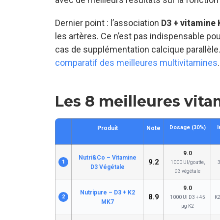
Dernier point : l’association
D3 + vitamine
les artères. Ce n’est pas indispensable pou
cas de supplémentation calcique parallèle. 
comparatif des meilleures multivitamines
.
Les 8 meilleures vita
Dosage (30%)
I
Produit
Note
9.0
Nutri&Co – Vitamine
9.2
1
1000 UI/goutte,
3
D3 Végétale
D3 végétale
9.0
Nutripure – D3 + K2
8.9
2
1000 UI D3 + 45
K2
MK7
µg K2