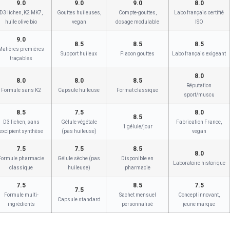
9.0
9.0
9.0
8.0
D3 lichen, K2 MK7,
Gouttes huileuses,
Compte-gouttes,
Labo français certifié
huile olive bio
vegan
dosage modulable
ISO
9.0
8.5
8.5
8.5
Matières premières
Support huileux
Flacon gouttes
Labo français exigeant
traçables
8.0
8.0
8.0
8.5
Réputation
Formule sans K2
Capsule huileuse
Format classique
sport/muscu
8.5
7.5
8.0
8.5
D3 lichen, sans
Gélule végétale
Fabrication France,
1 gélule/jour
excipient synthèse
(pas huileuse)
vegan
7.5
7.5
8.5
8.0
Formule pharmacie
Gélule sèche (pas
Disponible en
Laboratoire historique
classique
huileuse)
pharmacie
7.5
8.5
7.5
7.5
Formule multi-
Sachet mensuel
Concept innovant,
Capsule standard
ingrédients
personnalisé
jeune marque