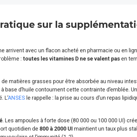
pratique sur la supplémentat
 arrivent avec un flacon acheté en pharmacie ou en lign
problème :
toutes les vitamines D ne se valent pas
en te
in de matières grasses pour être absorbée au niveau intest
à base d’huile contournent cette contrainte d’emblée. U
. L’
ANSES
le rappelle : la prise au cours d’un repas lipidi
é
. Les ampoules à forte dose (80 000 ou 100 000 UI) cré
port quotidien de
800 à 2000 UI
maintient un taux plus sta
musculaire et l’immunité (1, 2).