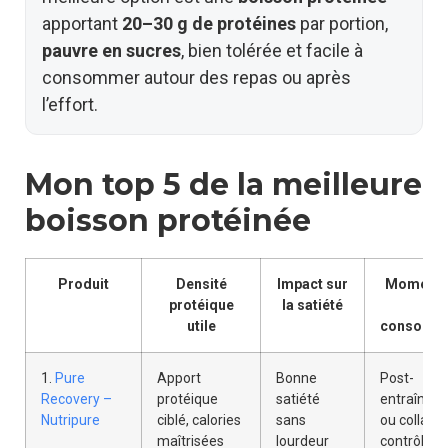
apportant
20–30 g de protéines
par portion,
pauvre en sucres
, bien tolérée et facile à
consommer autour des repas ou après
l’effort.
Mon top 5 de la meilleure
boisson protéinée
Produit
Densité
Impact sur
Moment i
protéique
la satiété
de
utile
consomma
1.
Pure
Apport
Bonne
Post-
Recovery –
protéique
satiété
entraînem
Nutripure
ciblé, calories
sans
ou collatio
maîtrisées
lourdeur
contrôlée