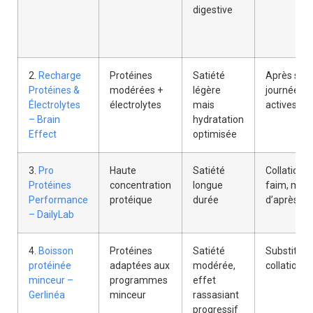
digestive
2.
Recharge
Protéines
Satiété
Après spor
Protéines &
modérées +
légère
journées
Électrolytes
électrolytes
mais
actives
– Brain
hydratation
Effect
optimisée
3.
Pro
Haute
Satiété
Collation 
Protéines
concentration
longue
faim, milie
Performance
protéique
durée
d’après-mi
– DailyLab
4.
Boisson
Protéines
Satiété
Substitut 
protéinée
adaptées aux
modérée,
collation
minceur –
programmes
effet
Gerlinéa
minceur
rassasiant
progressif