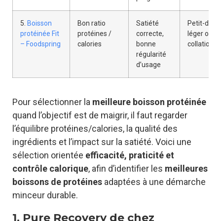
5.
Boisson
Bon ratio
Satiété
Petit-déje
protéinée Fit
protéines /
correcte,
léger ou
– Foodspring
calories
bonne
collation
régularité
d’usage
Pour sélectionner la
meilleure boisson protéinée
quand l’objectif est de maigrir, il faut regarder
l’équilibre protéines/calories, la qualité des
ingrédients et l’impact sur la satiété. Voici une
sélection orientée
efficacité, praticité et
contrôle calorique
, afin d’identifier les
meilleures
boissons de protéines
adaptées à une démarche
minceur durable.
1. Pure Recovery de chez