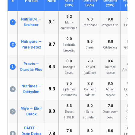
Actifs
Tolérance
Efficacité
Praticit
#
Produit
Note
(30%)
(25%)
(20%)
(10%)
9.2
9.0
9.0
9.0
Nutri&Co —
9.1
1
Multi-
Draineur
Très douce
Progressive
Liquide
émonctoires
9.0
8.5
8.8
8.0
Nutripure —
8.7
2
4 extraits
Pure Detox
Clean
Ciblée foie
Gélules
brevetés
8.8
7.8
8.6
8.5
Prozis —
8.4
3
Dosages
Thé vert
Diurèse
Diuretic Plus
Ampoule
élevés
(caféine)
rapide
8.5
7.8
8.5
8.5
Nutrimea —
8.3
4
9 plantes
Contient
Action
Liquide
Diétyslim
drainantes
caféine
rapide
pêche
8.3
8.0
7.8
8.0
Miyé — Élixir
8.0
5
Brevet
Sans
Drainage +
Goût
Detox
HTVE®
stimulant
peau
citron
8.5
EAFIT —
7.8
8.0
8.0
7.8
6
Drain Detox
Liquide