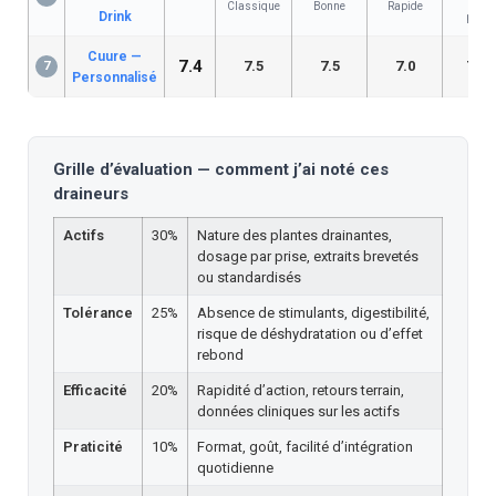
Classique
Bonne
Rapide
Drink
prêt
Cuure —
7.4
7.5
7.5
7.0
7.5
7
Personnalisé
Grille d’évaluation — comment j’ai noté ces
draineurs
Actifs
30%
Nature des plantes drainantes,
dosage par prise, extraits brevetés
ou standardisés
Tolérance
25%
Absence de stimulants, digestibilité,
risque de déshydratation ou d’effet
rebond
Efficacité
20%
Rapidité d’action, retours terrain,
données cliniques sur les actifs
Praticité
10%
Format, goût, facilité d’intégration
quotidienne