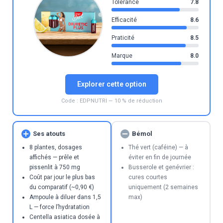
Tolérance
7.8
Efficacité
8.6
Praticité
8.5
Marque
8.0
Explorer cette option
Code : EDPNUTRI — 10 % de réduction
Ses atouts
Bémol
8 plantes, dosages
Thé vert (caféine) — à
affichés — prêle et
éviter en fin de journée
pissenlit à 750 mg
Busserole et genévrier :
Coût par jour le plus bas
cures courtes
du comparatif (~0,90 €)
uniquement (2 semaines
Ampoule à diluer dans 1,5
max)
L — force l’hydratation
Centella asiatica dosée à