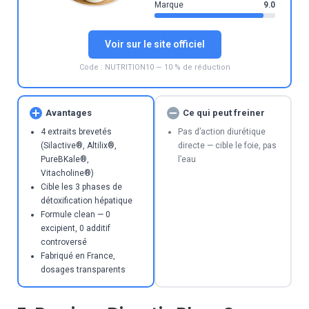
Marque
9.0
Voir sur le site officiel
Code : NUTRITION10 — 10 % de réduction
Avantages
Ce qui peut freiner
4 extraits brevetés
Pas d’action diurétique
(Silactive®, Altilix®,
directe — cible le foie, pas
PureBKale®,
l’eau
Vitacholine®)
Cible les 3 phases de
détoxification hépatique
Formule clean — 0
excipient, 0 additif
controversé
Fabriqué en France,
dosages transparents