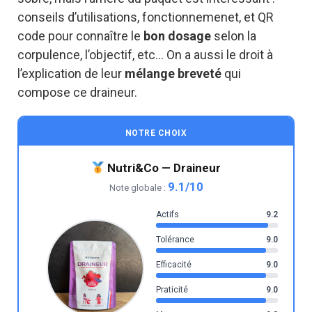
conseils d’utilisations, fonctionnemenet, et QR
code pour connaître le
bon dosage
selon la
corpulence, l’objectif, etc… On a aussi le droit à
l’explication de leur
mélange breveté
qui
compose ce draineur.
NOTRE CHOIX
Nutri&Co — Draineur
9.1/10
Note globale :
Actifs
9.2
Tolérance
9.0
Efficacité
9.0
Praticité
9.0