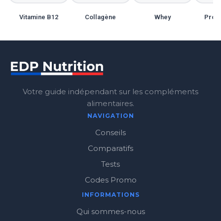
Vitamine B12
Collagène
Whey
Probi
Votre guide indépendant sur les compléments
alimentaires.
NAVIGATION
Conseils
Comparatifs
Tests
Codes Promo
INFORMATIONS
Qui sommes-nous