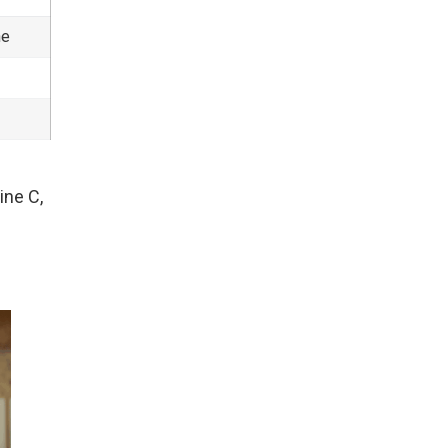
ne
ine C,
n