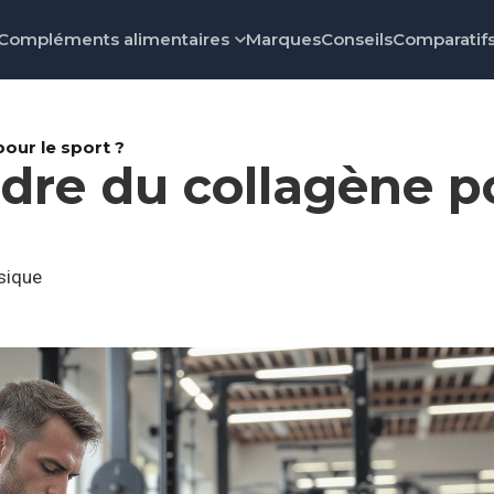
Compléments alimentaires
Marques
Conseils
Comparatif
our le sport ?
re du collagène po
sique