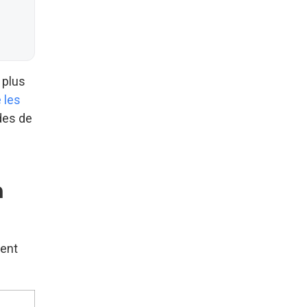
 plus
 les
ides de
n
rent