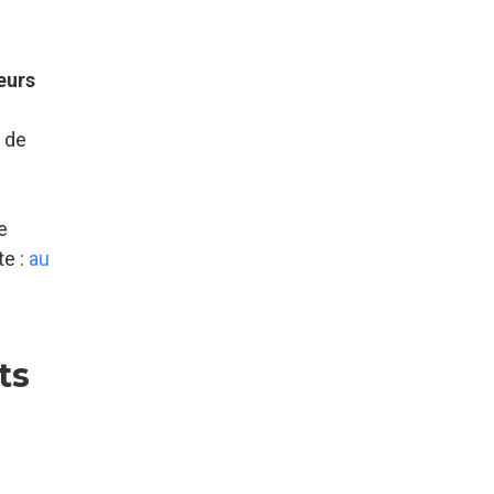
eurs
e de
e
te :
au
ts