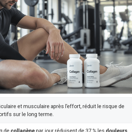
culaire et musculaire après l’effort, réduit le risque de
rtifs sur le long terme.
 g de
collagène
par jour réduisent de 37 % les
douleurs