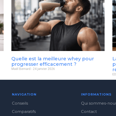
Quelle est la meilleure whey pour
L
progresser efficacement ?
p
r
Maël Bernard
24 janvier 2026
ED
NAVIGATION
INFORMATIONS
Conseils
Qui sommes-nou
Comparatifs
Contact