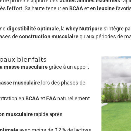
cette protéine apporte des
acides aminés essentiels
rapi
ès l’effort. Sa haute teneur en
BCAA
et en
leucine
favori
une
digestibilité optimale
, la
whey Nutripure
s’intègre pa
phases de
construction musculaire
qu’aux périodes de mai
paux bienfaits
a masse musculaire
grâce à un apport
masse musculaire
lors des phases de
ntration en
BCAA
et
EAA
naturellement
on musculaire
rapide après
optimale
avec moins de 0,2 % de lactose