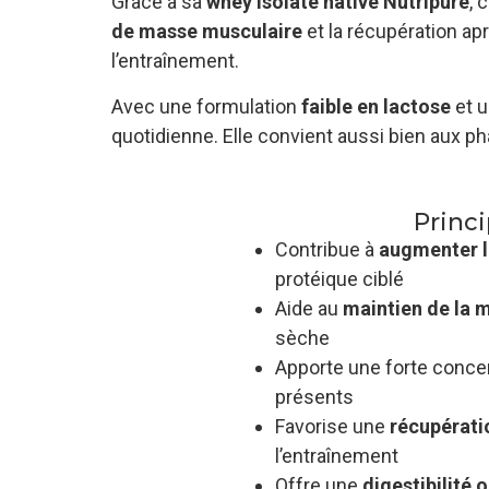
Grâce à sa
whey isolate native Nutripure
, 
de masse musculaire
et la récupération apr
l’entraînement.
Avec une formulation
faible en lactose
et 
quotidienne. Elle convient aussi bien aux 
Princi
Contribue à
augmenter l
protéique ciblé
Aide au
maintien de la 
sèche
Apporte une forte conce
présents
Favorise une
récupérati
l’entraînement
Offre une
digestibilité 