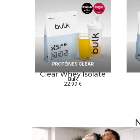
Clear Whey Isolate
Bulk
22,99
€
N