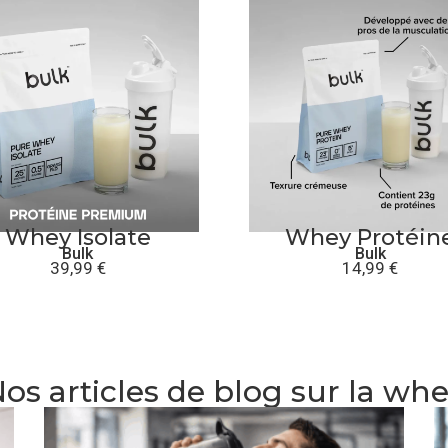
Whey Isolate
Whey Protéin
Bulk
Bulk
39,99
€
14,99
€
os articles de blog sur la wh