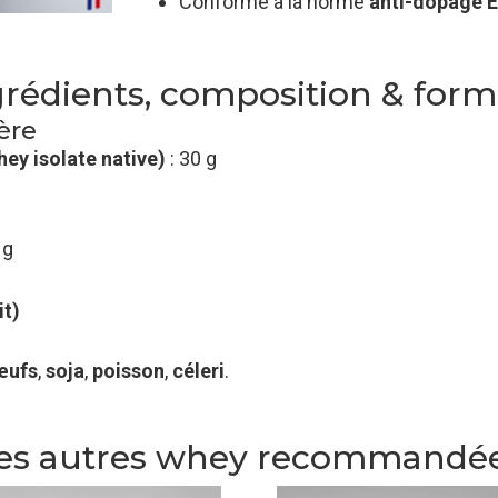
Conforme à la norme
anti-dopage 
grédients, composition & form
ère
hey isolate native)
: 30 g
 g
it)
œufs
,
soja
,
poisson
,
céleri
.
es autres whey recommandé