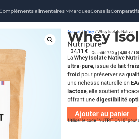
Compléments alimentaires
Marques
Conseils
Comparatif
Whey Isol
Accueil
/
Whey
/ Whey Isolate Native
Nutripure
34,11
€
Quantité 750 g |
4,55 € / 10
La
Whey Isolate Native Nutr
ultra-pure
, issue de
lait frai
froid
pour préserver sa quali
une richesse naturelle en
EA
lactose
, elle soutient effica
offrant une
digestibilité opt
Ajouter au panier
Utiliser le code "NUTRITION10" pour 