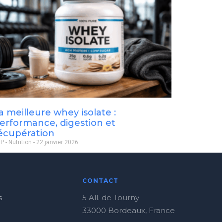
a meilleure whey isolate :
erformance, digestion et
écupération
P - Nutrition
22 janvier 2026
CONTACT
s
5 All. de Tourny
33000 Bordeaux, France