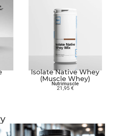
e
Isolate Native Whey
(Muscle Whey)
Nutrimuscle
21,95
€
ey