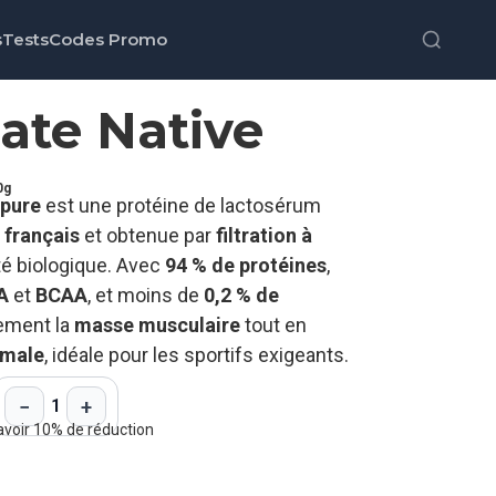
s
Tests
Codes Promo
ate Native
0g
ipure
est une protéine de lactosérum
s français
et obtenue par
filtration à
té biologique. Avec
94 % de protéines
,
A
et
BCAA
, et moins de
0,2 % de
cement la
masse musculaire
tout en
imale
, idéale pour les sportifs exigeants.
−
+
1
avoir 10% de réduction