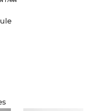
EN 17444
ule
es