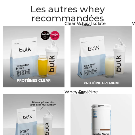
Les autres whey
recommandées
Clear Whey Isolate
W
Bulk
22,99
€
Whey Protéine
Bulk
14,99
€