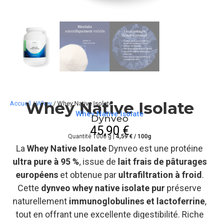
Whey Native Isolate
Accueil
/
Whey
/ Whey Native Isolate
Whey Native Isolate
Dynveo
45,90
€
Quantité 1000 g |
4,59 € / 100g
La
Whey Native Isolate
Dynveo est une protéine
ultra pure à 95 %
, issue de
lait frais de pâturages
européens
et obtenue par
ultrafiltration à froid
.
Cette
dynveo whey native isolate pur
préserve
naturellement
immunoglobulines et lactoferrine
,
tout en offrant une excellente digestibilité. Riche