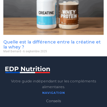
Quelle est la différence entre la créatine et
la whey ?
Maël Bernard
6 septembre 2025
Votre guide indépendant sur les compléments
alimentaires.
NAVIGATION
Conseils