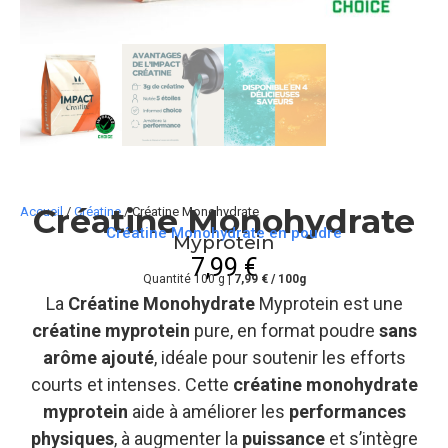
Créatine Monohydrate
Accueil
/
Créatine
/ Créatine Monohydrate
Créatine Monohydrate en poudre
Myprotein
7,99
€
Quantité 100 g |
7,99 € / 100g
La
Créatine Monohydrate
Myprotein est une
créatine myprotein
pure, en format poudre
sans
arôme ajouté
, idéale pour soutenir les efforts
courts et intenses. Cette
créatine monohydrate
myprotein
aide à améliorer les
performances
physiques
, à augmenter la
puissance
et s’intègre