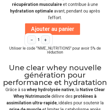
récupération musculaire
et contribue à une
hydratation optimale
avant, pendant ou après
l’effort.
Ajouter au panier
−
+
1
Utiliser le code "NME_NUTRITION5" pour avoir 5% de
réduction
Une clear whey nouvelle
génération pour
performance et hydratation
Grâce à sa
whey hydrolysée native
, la
Native Clear
Whey Nutrimuscle
délivre des
protéines à
assimilation ultra-rapide
, idéales pour soutenir la
prise de muscle
et limiter le catabolisme après