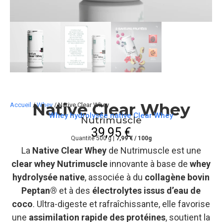
Native Clear Whey
Accueil
/
Whey
/ Native Clear Whey
Whey hydrolysée native Clear Whey
Nutrimuscle
39,95
€
Quantité 500 g |
7,99 € / 100g
La
Native Clear Whey
de Nutrimuscle est une
clear whey Nutrimuscle
innovante à base de
whey
hydrolysée native
, associée à du
collagène bovin
Peptan®
et à des
électrolytes issus d’eau de
coco
. Ultra-digeste et rafraîchissante, elle favorise
une
assimilation rapide des protéines
, soutient la