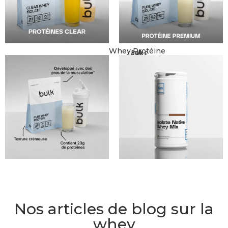
Whey Protéine
Bulk
14,99
€
Nos articles de blog sur la
whey