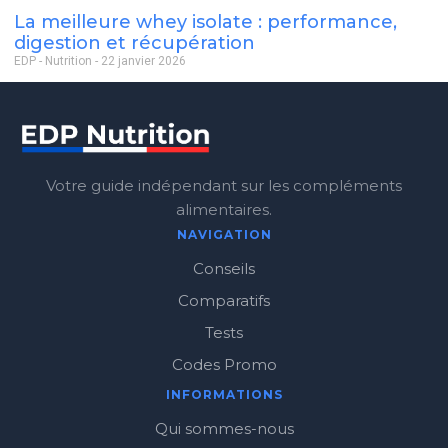
La meilleure whey isolate : performance,
digestion et récupération
EDP - Nutrition
22 janvier 2026
Votre guide indépendant sur les compléments
alimentaires.
NAVIGATION
Conseils
Comparatifs
Tests
Codes Promo
INFORMATIONS
Qui sommes-nous