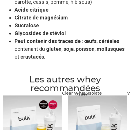
carotte, cassis, pomme, hibiscus)
Acide citrique
Citrate de magnésium
Sucralose
Glycosides de stéviol
Peut contenir des traces de
:
œufs
,
céréales
contenant du
gluten
,
soja
,
poisson
,
mollusques
et
crustacés
.
Les autres whey
recommandées
Clear Whey Isolate
W
Bulk
22,99
€