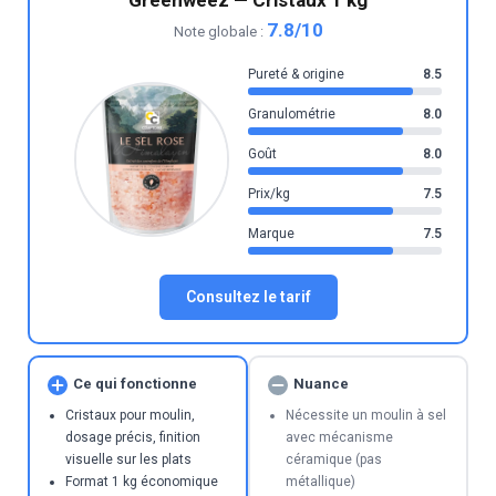
Greenweez — Cristaux 1 kg
7.8/10
Note globale :
Pureté & origine
8.5
Granulométrie
8.0
Goût
8.0
Prix/kg
7.5
Marque
7.5
Consultez le tarif
Ce qui fonctionne
Nuance
Cristaux pour moulin,
Nécessite un moulin à sel
dosage précis, finition
avec mécanisme
visuelle sur les plats
céramique (pas
Format 1 kg économique
métallique)