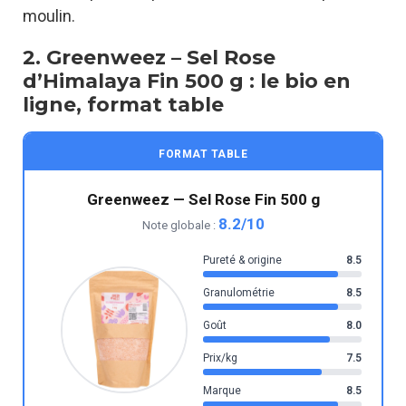
moulin.
2. Greenweez – Sel Rose
d’Himalaya Fin 500 g : le bio en
ligne, format table
FORMAT TABLE
Greenweez — Sel Rose Fin 500 g
8.2/10
Note globale :
Pureté & origine
8.5
Granulométrie
8.5
Goût
8.0
Prix/kg
7.5
Marque
8.5