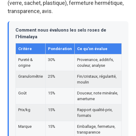
(verre, sachet, plastique), fermeture hermétique,
transparence, avis.
Comment nous évaluons les sels roses de
l’Himalaya
Critère
Pondération
Ce qu’on évalue
Pureté &
30%
Provenance, additifs,
origine
couleur, analyse
Granulométrie
25%
Fin/cristaux, régularité,
moulin
Goût
15%
Douceur, note minérale,
amertume
Prix/kg
15%
Rapport qualité-prix,
formats
Marque
15%
Emballage, fermeture,
transparence