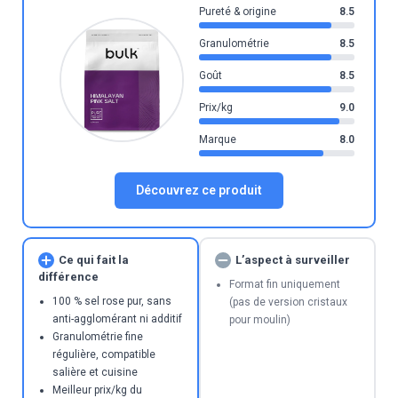
Pureté & origine
8.5
Granulométrie
8.5
Goût
8.5
Prix/kg
9.0
Marque
8.0
Découvrez ce produit
Ce qui fait la
L’aspect à surveiller
différence
Format fin uniquement
100 % sel rose pur, sans
(pas de version cristaux
anti-agglomérant ni additif
pour moulin)
Granulométrie fine
régulière, compatible
salière et cuisine
Meilleur prix/kg du