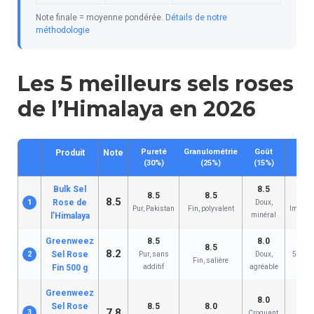
Note finale = moyenne pondérée.
Détails de notre
méthodologie
Les 5 meilleurs sels roses
de l’Himalaya en 2026
Pureté
Granulométrie
Goût
Pri
Produit
Note
(30%)
(25%)
(15%)
(1
Bulk Sel
8.5
8.5
8.5
9
8.5
1
Rose de
Doux,
Pur, Pakistan
Fin, polyvalent
Imbatta
l’Himalaya
minéral
Greenweez
8.5
8.0
7
8.5
8.2
2
Sel Rose
Pur, sans
Doux,
500 g, 
Fin, salière
Fin 500 g
additif
agréable
lig
Greenweez
8.0
7
Sel Rose
8.5
8.0
7.8
3
Croquant,
1 k