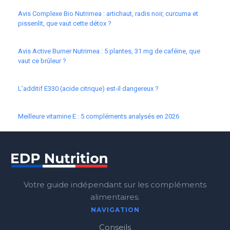
Avis Complexe Bio Nutrimea : artichaut, radis noir, curcuma et
pissenlit, que vaut cette détox ?
Avis Active Burner Nutrimea : 5 plantes, 31 mg de caféine, que
vaut ce brûleur ?
L’additif E330 (acide citrique) est-il dangereux ?
Meilleure vitamine E : 5 compléments analysés en 2026
Votre guide indépendant sur les compléments
alimentaires.
NAVIGATION
Conseils