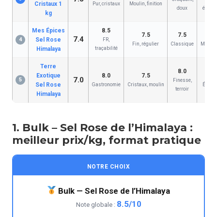
Cristaux 1
Pur, cristaux
Moulin, finition
doux
écono
kg
Mes Épices
8.5
7.5
7.5
6
7.4
4
Sel Rose
FR,
Fin, régulier
Classique
Magasi
Himalaya
traçabilité
Terre
8.0
Exotique
8.0
7.5
5
7.0
5
Finesse,
Sel Rose
Gastronomie
Cristaux, moulin
Épiceri
terroir
Himalaya
1. Bulk – Sel Rose de l’Himalaya :
meilleur prix/kg, format pratique
NOTRE CHOIX
Bulk — Sel Rose de l’Himalaya
8.5/10
Note globale :