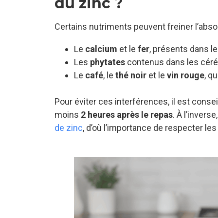
du zinc ?
Certains nutriments peuvent freiner l’abso
Le
calcium
et le
fer
, présents dans l
Les
phytates
contenus dans les céréal
Le
café
, le
thé noir
et le
vin rouge
, q
Pour éviter ces interférences, il est cons
moins
2 heures après le repas
. À l’invers
de zinc
, d’où l’importance de respecter le