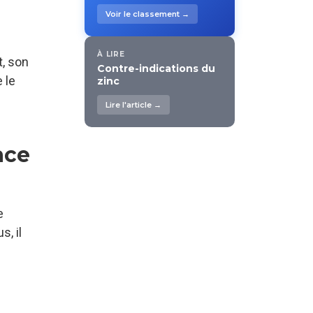
Voir le classement →
À LIRE
t, son
Contre-indications du
 le
zinc
Lire l'article →
ace
e
, il