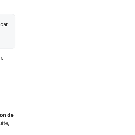
 car
re
on de
ite,