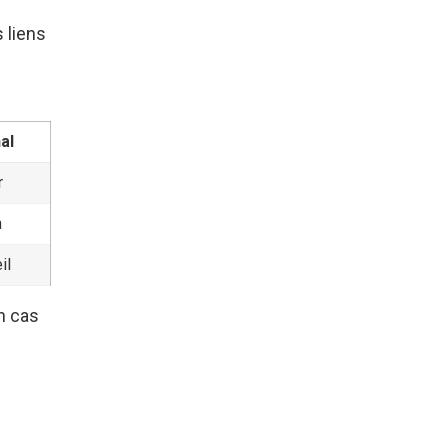
s liens
al
r
h
il
n cas