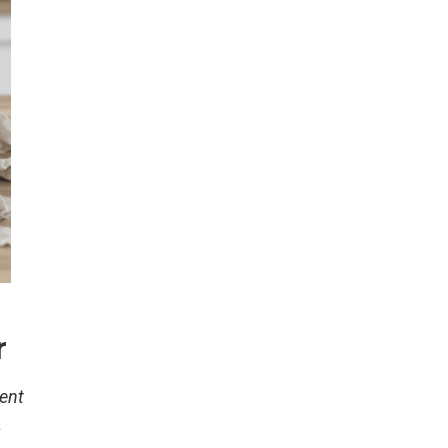
r
ment
a