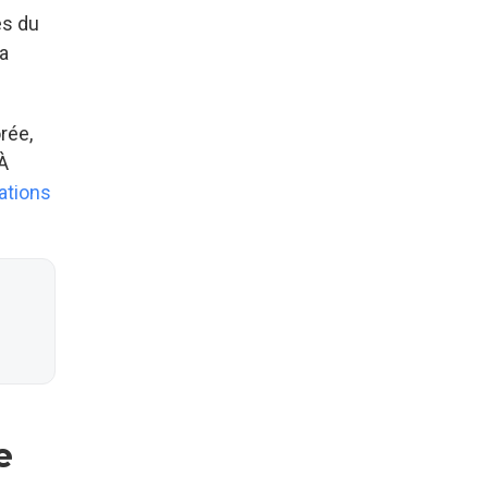
es du
la
rée,
 À
ations
e