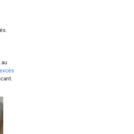
és.
, au
excès
icant.