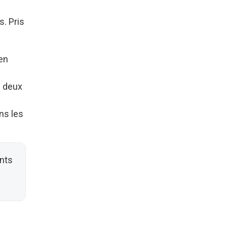
s. Pris
en
s deux
ans les
nts