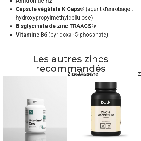
Amidon de riz
Capsule végétale K-Caps®
(agent d’enrobage :
hydroxypropylméthylcellulose)
Bisglycinate de zinc TRAACS®
Vitamine B6
(pyridoxal-5-phosphate)
Les autres zincs
recommandés
Zinc Ultimine
Z
Nutrimuscle
16,95
€