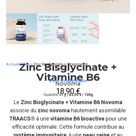
Zinc Bisglycinate +
Accueil
/
Zinc
/ Zinc Bisglycinate + Vitamine B6
Vitamine B6
Zinc Bisglycinate
Novoma
18,90
€
Quantité 43 g |
43,95 € / 100g
Le
Zinc Bisglycinate + Vitamine B6 Novoma
associe du
zinc novoma
hautement assimilable
TRAACS®
à une
vitamine B6 bioactive
pour une
efficacité optimale. Cette formule contribue au
système immunitaire
, à une
peau saine
et au