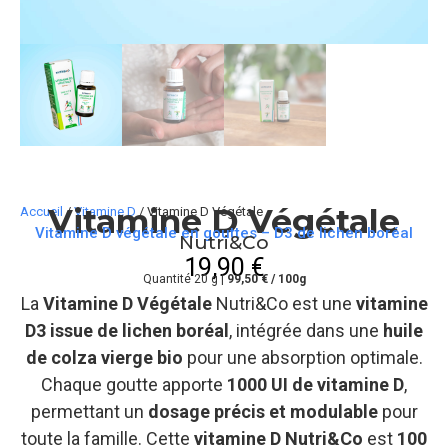
Vitamine D Végétale
Accueil
/
Vitamine D
/ Vitamine D Végétale
Vitamine D végétale en gouttes – D3 de lichen boréal
Nutri&Co
19,90
€
Quantité 20 g |
99,50 € / 100g
La
Vitamine D Végétale
Nutri&Co est une
vitamine
D3 issue de lichen boréal
, intégrée dans une
huile
de colza vierge bio
pour une absorption optimale.
Chaque goutte apporte
1000 UI de vitamine D
,
permettant un
dosage précis et modulable
pour
toute la famille. Cette
vitamine D Nutri&Co
est
100