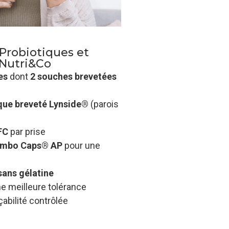
 Probiotiques et
 Nutri&Co
es
dont
2 souches brevetées
que breveté Lynside®
(parois
FC
par prise
 Embo Caps® AP
pour une
sans gélatine
e meilleure tolérance
abilité contrôlée