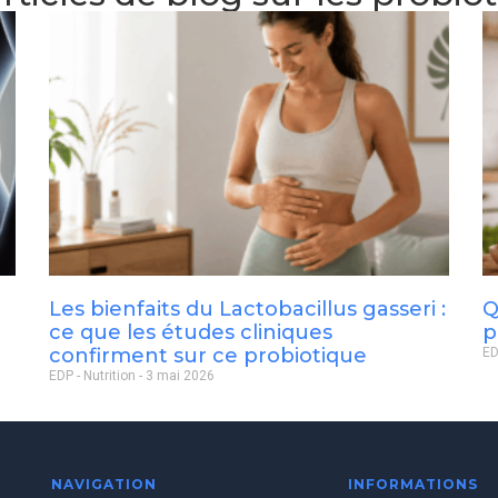
Les bienfaits du Lactobacillus gasseri :
Q
ce que les études cliniques
p
confirment sur ce probiotique
ED
EDP - Nutrition
3 mai 2026
NAVIGATION
INFORMATIONS