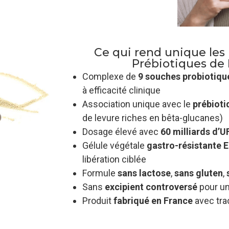
Ce qui rend unique les
Prébiotiques de
Complexe de
9 souches probiotiqu
à efficacité clinique
Association unique avec le
prébioti
de levure riches en bêta-glucanes)
Dosage élevé avec
60 milliards d’U
Gélule végétale
gastro-résistante
libération ciblée
Formule
sans lactose
,
sans gluten
,
Sans
excipient controversé
pour un
Produit
fabriqué en France
avec traç