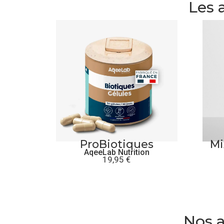
Les 
ProBiotiques
Mi
AqeeLab Nutrition
19,95
€
Nos a