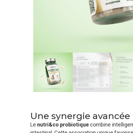
Une synergie avancée 
Le
nutri&co probiotique
combine intellig
intestinal. Cette association unique favorise