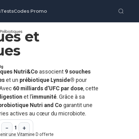
s
Tests
Codes Promo
ues et
 Prébiotiques
ues
0g
tiques Nutri&Co
associent
9 souches
es
et un
prébiotique Lynside®
pour
. Avec
60 milliards d’UFC par dose
, cette
digestion
et l’
immunité
. Grâce à sa
probiotique Nutri and Co
garantit une
ries actives au cœur du microbiote.
−
+
1
tenir une Vitamine D offerte