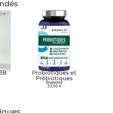
andés
S3B
Probiotiques et
Prébiotiques
Granions
33,90
€
tiques