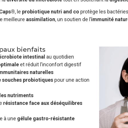
 Caps®
, le
probiotique nutri and co
protège les bactéries 
une meilleure
assimilation
, un soutien de l’
immunité natur
paux bienfaits
icrobiote intestinal
au quotidien
optimale
et réduit l’inconfort digestif
mmunitaires naturelles
e souches probiotiques
pour une action
des nutriments
re
résistance face aux déséquilibres
ce à une
gélule gastro-résistante