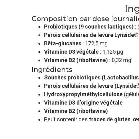
In
Composition par dose journali
Probiotiques (9 souches lactiques)
: 
Parois cellulaires de levure Lynside®
Bêta-glucanes
: 172,5 mg
Vitamine D3 végétale
: 1,125 µg
Vitamine B2 (riboflavine)
: 0,32 mg
Ingrédients
Souches probiotiques (Lactobacillus
Parois cellulaires de levure (Lynside
Hydroxypropylméthylcellulose
(gélul
Vitamine D3 d’origine végétale
Vitamine B2 (riboflavine)
Peut contenir des
traces
de
gluten
,
œ