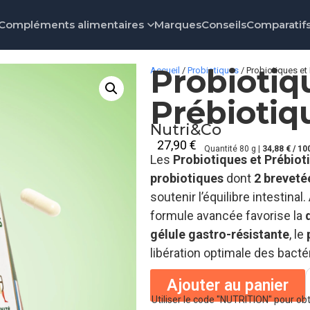
Compléments alimentaires
Marques
Conseils
Comparatif
Probiotiq
Accueil
/
Probiotiques
/ Probiotiques et
Prébiotiq
Nutri&Co
27,90
€
Quantité 80 g |
34,88 € / 10
Les
Probiotiques et Prébio
probiotiques
dont
2 breveté
soutenir l’équilibre intestinal
formule avancée favorise la
gélule gastro-résistante
, le
libération optimale des bacté
Ajouter au panier
Utiliser le code "NUTRITION" pour ob