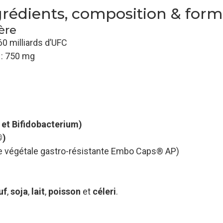
grédients, composition & form
ère
60 milliards d’UFC
: 750 mg
 et Bifidobacterium)
®)
e végétale gastro-résistante Embo Caps® AP)
uf
,
soja
,
lait
,
poisson
et
céleri
.