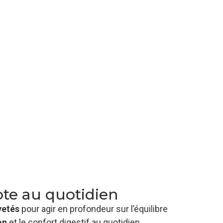
te au quotidien
vetés
pour agir en profondeur sur l’équilibre
on
et le confort digestif au quotidien.