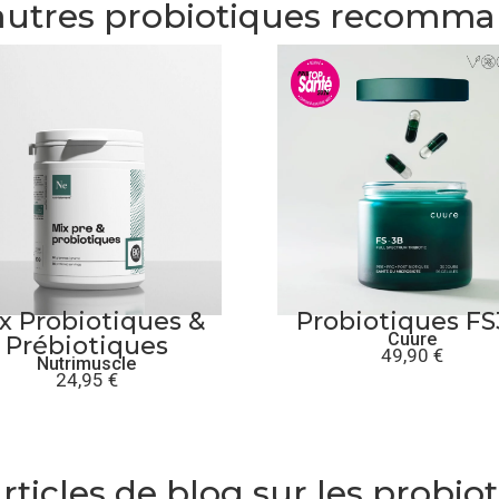
autres probiotiques recomm
x Probiotiques &
Probiotiques F
Cuure
Prébiotiques
49,90
€
Nutrimuscle
24,95
€
rticles de blog sur les probio