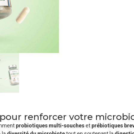
pour renforcer votre microbio
emment
probiotiques multi-souches
et
prébiotiques bre
 la
diversité du microbiote
tout en soutenant la
digesti