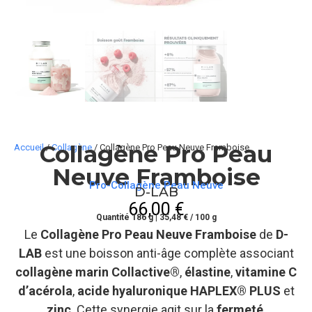
Collagène Pro Peau
Accueil
/
Collagène
/ Collagène Pro Peau Neuve Framboise
Neuve Framboise
Pro-Collagène Peau Neuve
D-LAB
66,00
€
Quantité 186 g | 35,48 € / 100 g
Le
Collagène Pro Peau Neuve Framboise
de
D-
LAB
est une boisson anti-âge complète associant
collagène marin Collactive®
,
élastine
,
vitamine C
d’acérola
,
acide hyaluronique HAPLEX® PLUS
et
zinc
. Cette synergie agit sur la
fermeté
,