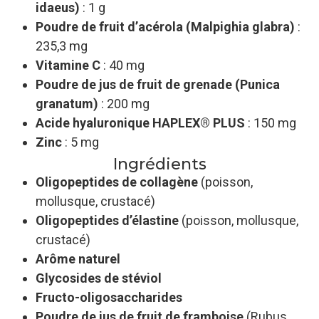
idaeus)
: 1 g
Poudre de fruit d’acérola (Malpighia glabra)
:
235,3 mg
Vitamine C
: 40 mg
Poudre de jus de fruit de grenade (Punica
granatum)
: 200 mg
Acide hyaluronique HAPLEX® PLUS
: 150 mg
Zinc
: 5 mg
Ingrédients
Oligopeptides de collagène
(poisson,
mollusque, crustacé)
Oligopeptides d’élastine
(poisson, mollusque,
crustacé)
Arôme naturel
Glycosides de stéviol
Fructo-oligosaccharides
Poudre de jus de fruit de framboise
(Rubus