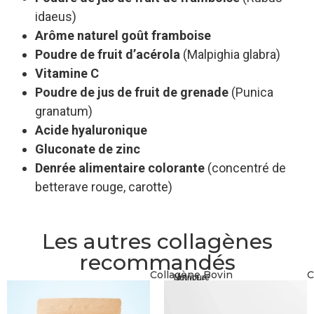
idaeus)
Arôme naturel goût framboise
Poudre de fruit d’acérola
(Malpighia glabra)
Vitamine C
Poudre de jus de fruit de grenade
(Punica
granatum)
Acide hyaluronique
Gluconate de zinc
Denrée alimentaire colorante
(concentré de
betterave rouge, carotte)
Les autres collagènes
recommandés
Collagène Bovin
C
Nutripure
20,61
€