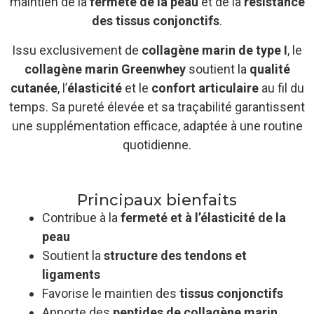
maintien de la
fermeté de la peau
et de la
résistance
des tissus conjonctifs
.
Issu exclusivement de
collagène marin de type I
, le
collagène marin Greenwhey
soutient la
qualité
cutanée
, l’
élasticité
et le
confort articulaire
au fil du
temps. Sa pureté élevée et sa traçabilité garantissent
une supplémentation efficace, adaptée à une routine
quotidienne.
Principaux bienfaits
Contribue à la
fermeté et à l’élasticité de la
peau
Soutient la
structure des tendons et
ligaments
Favorise le maintien des
tissus conjonctifs
Apporte des
peptides de collagène marin