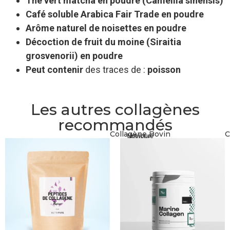
Thé vert matcha en poudre (Camellia sinensis)
Café soluble Arabica Fair Trade en poudre
Arôme naturel de noisettes en poudre
Décoction de fruit du moine (Siraitia
grosvenorii) en poudre
Peut contenir
des traces de :
poisson
Les autres collagènes
recommandés
Collagène Bovin
C
Nutripure
20,61
€