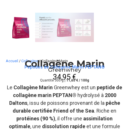
Collagène Marin
Accueil
/
Collagène
/ Collagène Marin
Peptides de Collagène Marin PEPTAN®
Greenwhey
34,95
€
Quantité 300 g |
11,65 € / 100g
Le
Collagène Marin
Greenwhey est un
peptide de
collagène marin PEPTAN®
hydrolysé à
2000
Daltons
, issu de poissons provenant de la
pêche
durable certifiée Friend of the Sea
. Riche en
protéines (90 %)
, il offre une
assimilation
optimale
, une
dissolution rapide
et une formule