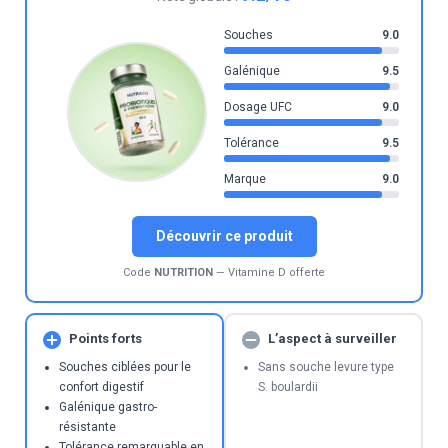
Souches
9.0
Galénique
9.5
Dosage UFC
9.0
Tolérance
9.5
Marque
9.0
Découvrir ce produit
Code
NUTRITION
— Vitamine D offerte
Points forts
L’aspect à surveiller
Souches ciblées pour le
Sans souche levure type
confort digestif
S. boulardii
Galénique gastro-
résistante
Tolérance remarquable en