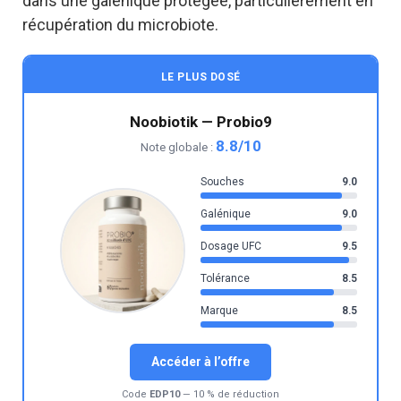
dans une galénique protégée, particulièrement en
récupération du microbiote.
LE PLUS DOSÉ
Noobiotik — Probio9
8.8/10
Note globale :
Souches
9.0
Galénique
9.0
Dosage UFC
9.5
Tolérance
8.5
Marque
8.5
Accéder à l’offre
Code
EDP10
— 10 % de réduction