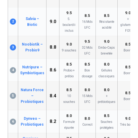
9.5
9.0
8.5
8.5
Salvia –
S.
+
9.0
2
16 Mds
Résistante
Biotic
boulardii
glutamine,
UFC
acidité
inclus
FOS
9.5
9.0
9.0
8.5
Noobiotik –
8.8
3
32 Mds
Embo-Caps
Probio9
9 souches
Bonne
UFC
brevetée
8.5
8.5
8.0
8.5
Nutripure –
8.6
4
Probio +
Bon
Gélules
Symbiotiques
Bonne
prébio
dosage
classiques
8.5
8.0
8.0
Natura Force
8.5
8.4
5
–
10
15 Mds
+
Bonne
Probiotiques
souches
UFC
prébiotiques
8.0
8.5
8.0
9.0
Dynveo –
8.2
6
Formule
Souches
Probiotiques
Correct
Très bonne
épurée
protégées