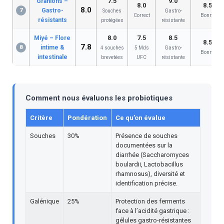
7.5
9.0
Granions –
8.0
8.5
8.0
7
Gastro-
Souches
Gastro-
Correct
Bonne
résistants
protégées
résistante
8.0
7.5
8.5
Miyé – Flore
8.5
7.8
8
intime &
4 souches
5 Mds
Gastro-
Bonne
intestinale
brevetées
UFC
résistante
Comment nous évaluons les probiotiques
Critère
Pondération
Ce qu’on évalue
Souches
30%
Présence de souches
documentées sur la
diarrhée (Saccharomyces
boulardii, Lactobacillus
rhamnosus), diversité et
identification précise.
Galénique
25%
Protection des ferments
face à l’acidité gastrique :
gélules gastro-résistantes