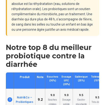
absolue est la réhydratation (eau, solutions de
réhydratation orale). Les probiotiques sont un soutien
complémentaire du microbiote, pas un traitement. Une
diarrhée qui dure plus de 48 h, s’accompagne de fièvre,
de sang dans les selles ou touche un enfant en bas âge
ou une personne âgée justifie un avis médical rapide.
Notre top 8 du meilleur
probiotique contre la
diarrhée
Souches
Dosage
Galénique
Tolérance
Produit
Note
(30%)
UFC
(25%)
(15%)
(20%)
9.0
9.0
9.5
9.5
Nutri&Co –
9.2
1
Souches
Dosage
Gastro-
Probiotiques
Très douce
ciblées
solide
résistante