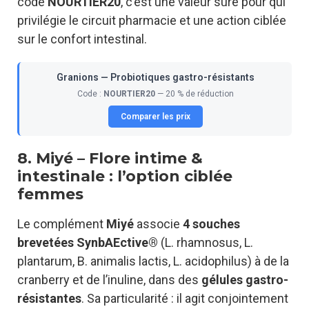
code
NOURTIER20
, c’est une valeur sûre pour qui
privilégie le circuit pharmacie et une action ciblée
sur le confort intestinal.
Granions — Probiotiques gastro-résistants
Code :
NOURTIER20
— 20 % de réduction
Comparer les prix
8. Miyé – Flore intime &
intestinale : l’option ciblée
femmes
Le complément
Miyé
associe
4 souches
brevetées SynbAEctive®
(L. rhamnosus, L.
plantarum, B. animalis lactis, L. acidophilus) à de la
cranberry et de l’inuline, dans des
gélules gastro-
résistantes
. Sa particularité : il agit conjointement