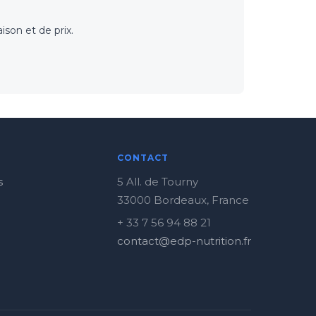
son et de prix.
CONTACT
s
5 All. de Tourny
33000 Bordeaux, France
+ 33 7 56 94 88 21
contact@edp-nutrition.fr