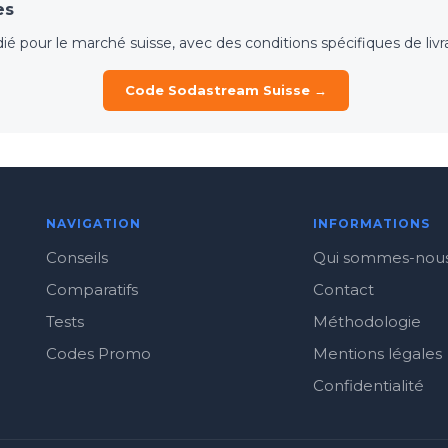
es
our le marché suisse, avec des conditions spécifiques de livrai
Code Sodastream Suisse →
NAVIGATION
INFORMATIONS
Conseils
Qui sommes-nou
Comparatifs
Contact
Tests
Méthodologie
Codes Promo
Mentions légales
Confidentialité