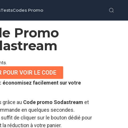
s
Tests
Codes Promo
de Promo
dastream
nts.
R POUR VOIR LE CODE
 économisez facilement sur votre
es grâce au
Code promo Sodastream
et
 commande en quelques secondes.
il suffit de cliquer sur le bouton dédié pour
la réduction à votre panier.