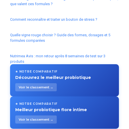
que valent ces formules ?
Comment reconnaître et traiter un bouton de stress ?
Quelle vigne rouge choisir ? Guide des formes, dosages et 5
formules comparées
Nutrimea Avis : mon retour après 8 semaines de test sur 3
produits
★ NOTRE COMPARATIF
Découvrez le meilleur probiotique
Voir le classement →
★ NOTRE COMPARATIF
Meilleur probiotique flore intime
Voir le classement →