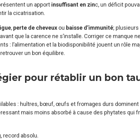
résentent un apport
insuffisant en zin
c, un déficit pouva
ir la cicatrisation.
tigue
,
perte de cheveux
ou
baisse d’immunité
; plusieurs
 avant que la carence ne s’installe. Corriger ce manque n
: l’alimentation et la biodisponibilité jouent un rôle ma
trouver un bon équilibre.
égier pour rétablir un bon ta
ilables : huîtres, bœuf, œufs et fromages durs dominent 
éressant mais moins absorbé à cause des phytates qui f
g
, record absolu.