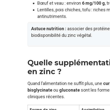
Bœuf et veau : environ
6 mg/100 g
, 
Lentilles, pois chiches, tofu : riche
antinutriments.
Astuce nutrition :
associer des protéine
biodisponibilité du zinc végétal.
Quelle supplémentati
en zinc ?
Quand l’alimentation ne suffit plus, une
cur
bisglycinate
ou
gluconate
sont les formes
cliniques récentes.
Forme de zinc
Assimilation