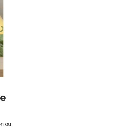
le
on ou