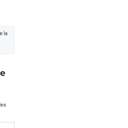
e la
ce
des