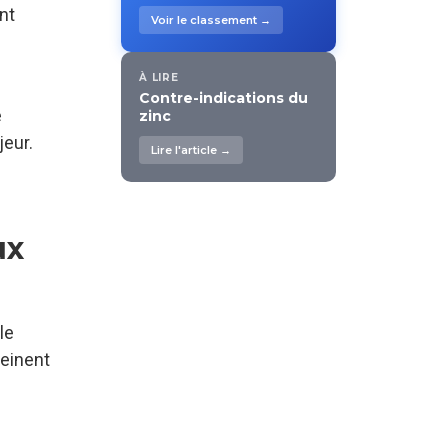
nt
Voir le classement →
À LIRE
Contre-indications du
e
zinc
jeur.
Lire l'article →
ux
le
reinent