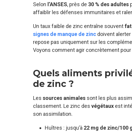
Selon
l’ANSES
, près de
30 % des adultes
p
affaiblir les défenses immunitaires et ralent
Un taux faible de zinc entraîne souvent
fa
signes de manque de zinc
doivent alerter
repose pas uniquement sur les compléments 
Voyons comment agir concrètement pour re
Quels aliments privil
de zinc ?
Les
sources animales
sont les plus assim
classement. Le zinc des
végétaux
est int
son assimilation.
Huîtres : jusqu’à
22 mg de zinc/100 