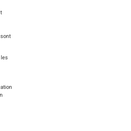
t
, sont
 les
cation
on