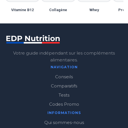
Vitamine B12
Collagène
Whey
Probi
Votre guide indépendant sur les compléments
alimentaires.
NAVIGATION
Conseils
Comparatifs
Tests
Codes Promo
INFORMATIONS
Qui sommes-nous